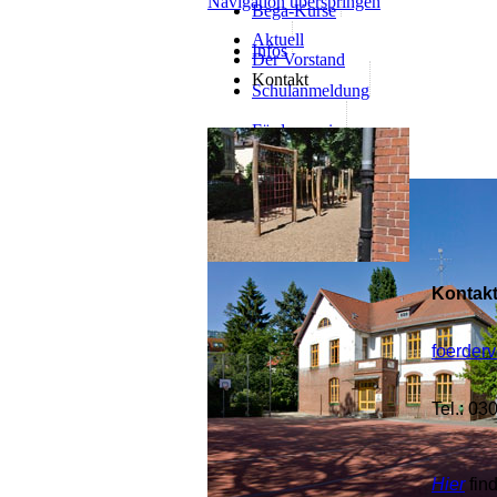
Navigation überspringen
Bega-Kurse
Aktuell
Infos
Der Vorstand
Kontakt
Schulanmeldung
Förderverein
Kontak
foerder
Tel.: 03
Hier
fin