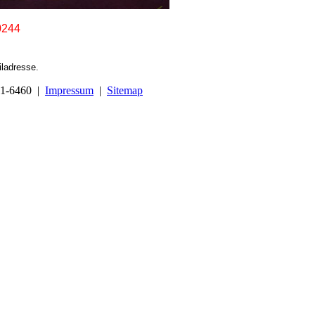
0244
iladresse.
441-6460 |
Impressum
|
Sitemap