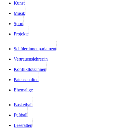
Kunst
Musik
Sport
Projekte
Schüler:innenparlament
Vertrauenslehrer:in
Konfliktlots:innen
Patenschaften
Ehemalige
Basketball
Fußball
Leseratten