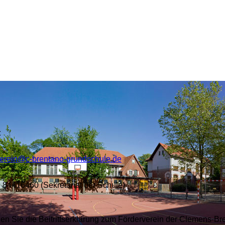
t
verein@c-brentano-grundschule.de
0 84416460 (Sekretariat der Schule)
den Sie die Beitrittserklärung zum Förderverein der Clemens-Br