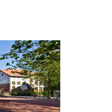
 Klassen,
neuen
hülern