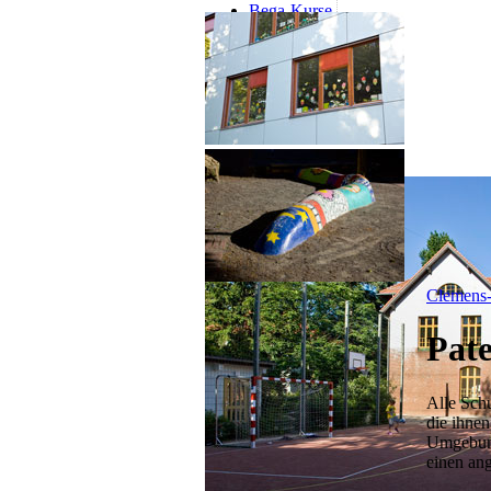
Bega-Kurse
Infos
Schulanmeldung
Förderverein
Clemens-
Pat
Alle Sch
die ihnen
Umgebung
einen an