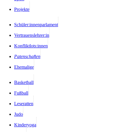
Projekte
Schüler:innenparlament
Vertrauenslehrer:in
Konfliktlots:innen
Patenschaften
Ehemalige
Basketball
Fußball
Leseratten
Judo
Kinderyoga