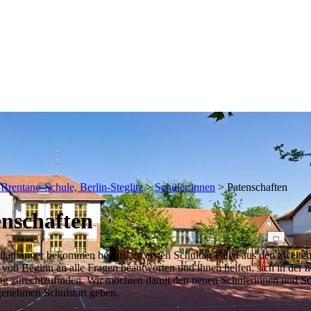
Brentano-Schule, Berlin-Steglitz
>
Schüler:innen
>
Patenschaften
enschaften
ulanfänger bekommen bereits am ersten Schultag Paten aus den zweiten
 von Beginn an alle Fragen beantworten und ihnen helfen, sich in der 
 zurechtzufinden. Wir möchten damit den neuen Schülerinnen und Sc
genehmen Schulstart geben.