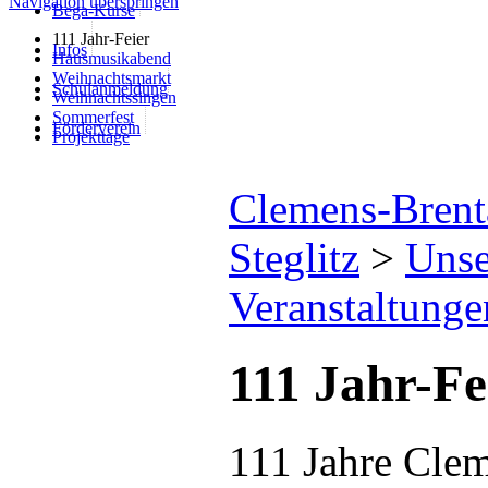
Navigation überspringen
Bega-Kurse
111 Jahr-Feier
Infos
Hausmusikabend
Weihnachtsmarkt
Schulanmeldung
Weihnachtssingen
Sommerfest
Förderverein
Projekttage
Clemens-Brenta
Steglitz
>
Unse
Veranstaltunge
111 Jahr-Fe
111 Jahre Cle