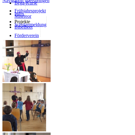
Navigation überspringen
Bega-Kurse
Frühjahrsprojekt
Infos
Misereor
Projekte
Schulanmeldung
Bibelbeet
Förderverein