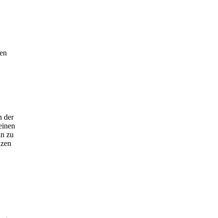
sen
n der
einen
in zu
nzen