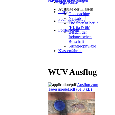
Navigation überspringen
Bega-Kurse
Ausflüge der Klassen
Infos
Geocoaching
NatLab
Schulanmeldung
The story of berlin
(Kl. 6a & 6b)
Förderverein
Besuch der
Indonesischen
Botschaft
Suchtprophylaxe
Klassenfahrten
WUV Ausflug
Ausflug zum
Tagesspiegel.pdf
(61,3 kB)