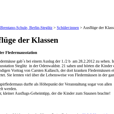
Brentano-Schule, Berlin-Steglitz
>
Schüler:innen
>
Ausflüge der Klas
lüge der Klassen
er Fledermausstation
edermäuse gab´s bei einem Auslug der 1./2 b am 28.2.2012 zu sehen. I
sstation Steglitz in der Odenwaldstr. 21 sahen und hörten die Kinder 
ndigen Vortrag von Carsten Kallasch, der dort kranken Fledermäusen e
tet. Sie lernten viel über die Lebensweise von Fledermäusen in der ga
pirfledermaus durfte als Höhepunkt der Veranstaltung sogar von allen
elt werden.
r, kleiner Ausflugs-Geheimtipp, der die Kinder zum Staunen brachte!