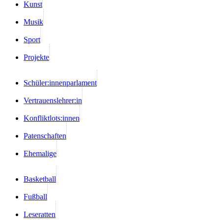
Kunst
Musik
Sport
Projekte
Schüler:innenparlament
Vertrauenslehrer:in
Konfliktlots:innen
Patenschaften
Ehemalige
Basketball
Fußball
Leseratten