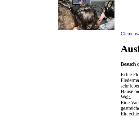
Clemens-
Ausf
Besuch d
Echte Fl
Fledermau
sehr lebe
Hause bie
Welt.
Eine Vam
gestreich
Ein echte