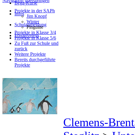
Navigation überspringen
Bega-Kurse
Projekte in der SAPh
Infos
Jim Knopf
Winter
Schulanmeldung
Pinguine
Projekte in Klasse 3/4
Förderverein
Projekte in Klasse 5/6
Zu Fuß zur Schule und
zurück
Weitere Projekte
Bereits durchgeführte
Projekte
Clemens-Brenta